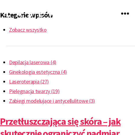
Kategorie wpisów
LASERmed
Zobacz wszystko
Depilacja laserowa (4)
Ginekologia estetyczna (4)
Laseroterapia (27)
Pielęgnacja twarzy (19)
Zabiegi modelujące i antycellulitowe (3)
Przetłuszczająca się skóra – jak
skutecznie ograniczyć nadmiar