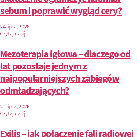
sebum i poprawić wygląd cery?
24 lipca, 2026
Czytaj dalej
Mezoterapia igłowa – dlaczego od
lat pozostaje jednym z
najpopularniejszych zabiegów
odmładzających?
21 lipca, 2026
Czytaj dalej
Exilis – jak połączenie fali radiowej