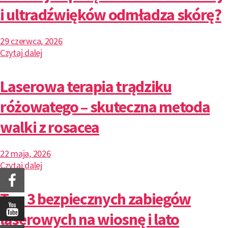
i ultradźwięków odmładza skórę?
29 czerwca, 2026
Czytaj dalej
Laserowa terapia trądziku
różowatego – skuteczna metoda
walki z rosacea
22 maja, 2026
Czytaj dalej
Top 3 bezpiecznych zabiegów
laserowych na wiosnę i lato