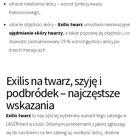
utracie nawilżenia skóry – wzrost syntezy kwasu
hialuronowego;
utracie objętości skóry –
Exilis twarz
umożliwia nieinwazyjne
ujędrnianie skóry twarzy
, a także poprawę jej objętości, co
dowodzi zaobserwowany 19 % wzrost gęstości skóry po
trzech miesiącach.
Exilis na twarz, szyję i
podbródek – najczęstsze
wskazania
Exilis twarz
to najczęściej wybierany wariant tego zabiegu w
LASERmed w Łodzi. Głównymi problemami z jakimi zgłaszają
się do nas klienci na ten zabieg są: wiotkość skóry, drobne