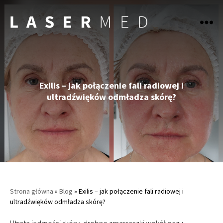
LASERmed
Exilis – jak połączenie fali radiowej i
ultradźwięków odmładza skórę?
Strona główna
»
Blog
»
Exilis – jak połączenie fali radiowej i
ultradźwięków odmładza skórę?
Utrata jędrności skóry, drobne zmarszczki wokół oczu,