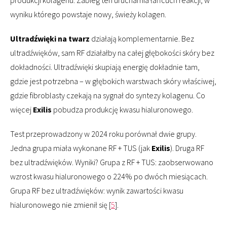
wyniku którego powstaje nowy, świeży kolagen.
Ultradźwięki na twarz
działają komplementarnie. Bez
ultradźwięków, sam RF działałby na całej głębokości skóry bez
dokładności. Ultradźwięki skupiają energię dokładnie tam,
gdzie jest potrzebna – w głębokich warstwach skóry właściwej,
gdzie fibroblasty czekają na sygnał do syntezy kolagenu. Co
więcej
Exilis
pobudza produkcję kwasu hialuronowego.
Test przeprowadzony w 2024 roku porównał dwie grupy.
Jedna grupa miała wykonane RF + TUS (jak
Exilis
). Druga RF
bez ultradźwięków. Wyniki? Grupa z RF + TUS: zaobserwowano
wzrost kwasu hialuronowego o 224% po dwóch miesiącach.
Grupa RF bez ultradźwięków: wynik zawartości kwasu
hialuronowego nie zmienił się [
5
].