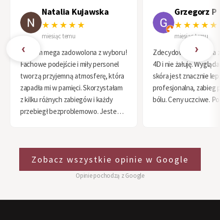
Natalia Kujawska
Grzegorz P
★★★★★
★★★★★
miesiąc temu
miesiąc temu
‹
›
Jestem mega zadowolona z wyboru!
Zdecydowałem się na 
Fachowe podejście i miły personel
4D i nie żałuję. Wygląd
tworzą przyjemną atmosferę, która
skóra jest znacznie le
zapadła mi w pamięci. Skorzystałam
profesjonalna, zabieg 
z kilku różnych zabiegów i każdy
bólu. Ceny uczciwe. Po
przebiegł bezproblemowo. Jestem
zachwycona efektami i że trafiłam
do takiej kliniki. Polecam każdemu,
kto się waha!
Zobacz wszystkie opinie w Google
Opinie pochodzą z Google