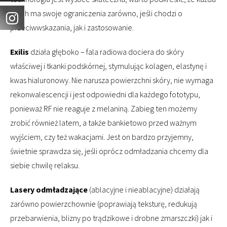
z nich ma swoje ograniczenia zarówno, jeśli chodzi o
przeciwwskazania, jak i zastosowanie.
Exilis
działa głęboko – fala radiowa dociera do skóry
właściwej i tkanki podskórnej, stymulując kolagen, elastynę i
kwas hialuronowy. Nie narusza powierzchni skóry, nie wymaga
rekonwalescencji i jest odpowiedni dla każdego fototypu,
ponieważ RF nie reaguje z melaniną. Zabieg ten możemy
zrobić również latem, a także bankietowo przed ważnym
wyjściem, czy też wakacjami. Jest on bardzo przyjemny,
świetnie sprawdza się, jeśli oprócz odmładzania chcemy dla
siebie chwilę relaksu.
Lasery odmładzające
(ablacyjne i nieablacyjne) działają
zarówno powierzchownie (poprawiają teksturę, redukują
przebarwienia, blizny po trądzikowe i drobne zmarszczki) jak i