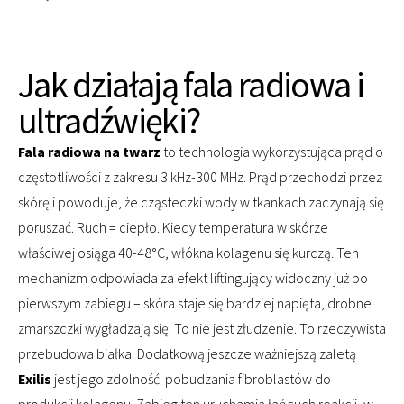
Jak działają fala radiowa i
ultradźwięki?
Fala radiowa na twarz
to technologia wykorzystująca prąd o
częstotliwości z zakresu 3 kHz-300 MHz. Prąd przechodzi przez
skórę i powoduje, że cząsteczki wody w tkankach zaczynają się
poruszać. Ruch = ciepło. Kiedy temperatura w skórze
właściwej osiąga 40-48°C, włókna kolagenu się kurczą. Ten
mechanizm odpowiada za efekt liftingujący widoczny już po
pierwszym zabiegu – skóra staje się bardziej napięta, drobne
zmarszczki wygładzają się. To nie jest złudzenie. To rzeczywista
przebudowa białka. Dodatkową jeszcze ważniejszą zaletą
Exilis
jest jego zdolność pobudzania fibroblastów do
produkcji kolagenu. Zabieg ten uruchamia łańcuch reakcji, w