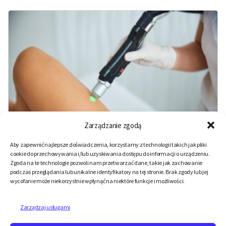
Laserowe zamykanie naczynek – kiedy i jak działa,
Zarządzanie zgodą
jakie są metody i efekty
Aby zapewnić najlepsze doświadczenia, korzystamy z technologii takich jak pliki
26 stycznia, 2026
cookie do przechowywania i/lub uzyskiwania dostępu do informacji o urządzeniu.
Zgoda na te technologie pozwoli nam przetwarzać dane, takie jak zachowanie
podczas przeglądania lub unikalne identyfikatory na tej stronie. Brak zgody lub jej
wycofanie może niekorzystnie wpłynąć na niektóre funkcje i możliwości.
Zarządzaj usługami
Stronicowanie
1
2
3
Starsze
→