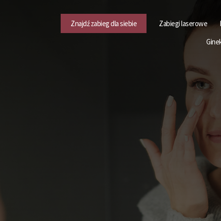
Znajdź zabieg dla siebie
Zabiegi laserowe
Gine