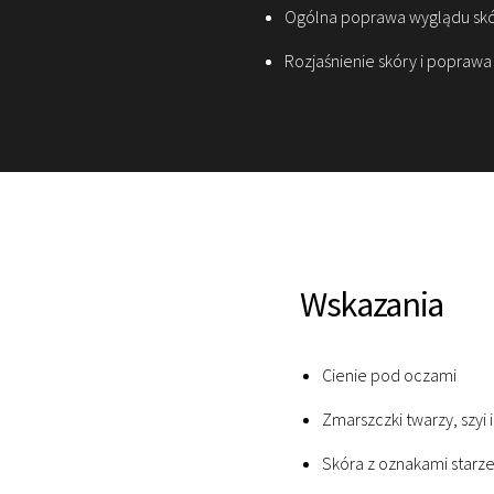
Ogólna poprawa wyglądu sk
Rozjaśnienie skóry i poprawa
Wskazania
Cienie pod oczami
Zmarszczki twarzy, szyi 
Skóra z oznakami starzen