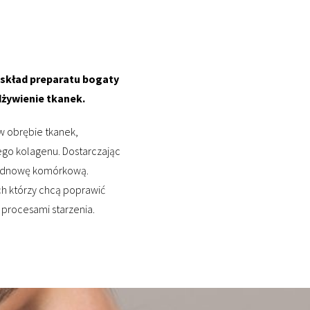
 skład preparatu bogaty
żywienie tkanek.
w obrębie tkanek,
ego kolagenu. Dostarczając
i odnowę komórkową.
ych którzy chcą poprawić
 procesami starzenia.