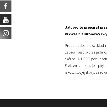
Jalupro to preparat prz
w kwas hialuronowy i w
Preparat dostarcza składni
zapewniając skórze jędrnoś
skórze JALUPRO pobudzamy 
Efektem zabiegu jest piękna
jakość swojej skóry, za ró