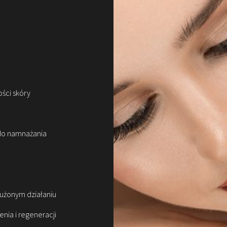
ości skóry
do namnażania
łużonym działaniu
nia i regeneracji