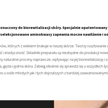
eznaczony do biorewitalizacji skóry. Specjalnie opatentowany
yselekcjonowane aminokwasy zapewnia mocne nawilżenie i od
ków, których z wiekiem brakuje w naszej skórze. Tworzy rusztowanie 
ć i elastyczność. Składniki preparatu są niezbędne do produkcji now
naturalne procesy naprawcze, wpływając na jej biorewitalizację 
, gęsta i jędrna skóra. Zabieg idealnie się sprawdzi się u wszystkich t
wno u osób młodych jak i tych dojrzalszych z bardziej zaawansowanymi