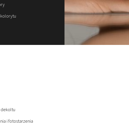
óry
 kolorytu
i dekoltu
ia i fotostarzenia