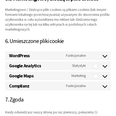
Marketingowe / śledzące pliki cookies są plikami cookies (lub innymi
formami lokalnego przechowywania) używanymi do stworzenia profilu
użytkownika w celu wyświetlania mu reklam lub śledzenia tego
użytkownika na tej lub na kilku witrynach w podobnych celach
marketingowych.
6. Umieszczone pliki cookie
WordPress
Funkcjonalne
Consent
to
Google Analytics
Statystyki
Consent
service
to
Google Maps
Marketing
wordpress
Consent
service
to
Complianz
Funkcjonalne
google-
Consent
service
analytics
to
google-
7. Zgoda
service
maps
complianz
Kiedy odwiedzasz naszą stronę po raz pierwszy, pokażemy Ci