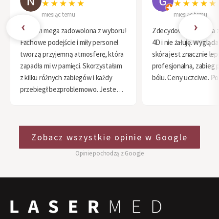
★★★★★
★★★★★
miesiąc temu
miesiąc temu
‹
›
Jestem mega zadowolona z wyboru!
Zdecydowałem się na 
Fachowe podejście i miły personel
4D i nie żałuję. Wygląd
tworzą przyjemną atmosferę, która
skóra jest znacznie le
zapadła mi w pamięci. Skorzystałam
profesjonalna, zabieg 
z kilku różnych zabiegów i każdy
bólu. Ceny uczciwe. Po
przebiegł bezproblemowo. Jestem
zachwycona efektami i że trafiłam
do takiej kliniki. Polecam każdemu,
kto się waha!
Zobacz wszystkie opinie w Google
Opinie pochodzą z Google