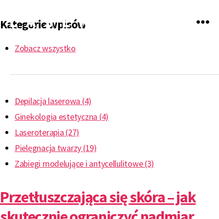
Kategorie wpisów
LASERmed
Zobacz wszystko
Depilacja laserowa (4)
Ginekologia estetyczna (4)
Laseroterapia (27)
Pielęgnacja twarzy (19)
Zabiegi modelujące i antycellulitowe (3)
Przetłuszczająca się skóra – jak
skutecznie ograniczyć nadmiar