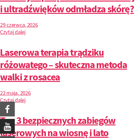
i ultradźwięków odmładza skórę?
29 czerwca, 2026
Czytaj dalej
Laserowa terapia trądziku
różowatego – skuteczna metoda
walki z rosacea
22 maja, 2026
Czytaj dalej
Top 3 bezpiecznych zabiegów
laserowych na wiosnę i lato