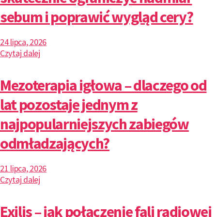
sebum i poprawić wygląd cery?
24 lipca, 2026
Czytaj dalej
Mezoterapia igłowa – dlaczego od
lat pozostaje jednym z
najpopularniejszych zabiegów
odmładzających?
21 lipca, 2026
Czytaj dalej
Exilis – jak połączenie fali radiowej