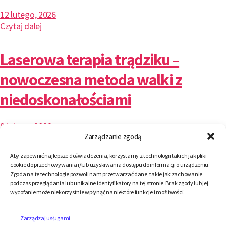
12 lutego, 2026
Czytaj dalej
Laserowa terapia trądziku –
nowoczesna metoda walki z
niedoskonałościami
9 lutego, 2026
Zarządzanie zgodą
Czytaj dalej
Aby zapewnić najlepsze doświadczenia, korzystamy z technologii takich jak pliki
Fotona 4D innowacyjny zabieg
cookie do przechowywania i/lub uzyskiwania dostępu do informacji o urządzeniu.
Zgoda na te technologie pozwoli nam przetwarzać dane, takie jak zachowanie
podczas przeglądania lub unikalne identyfikatory na tej stronie. Brak zgody lub jej
działający na wielu głębokościach
wycofanie może niekorzystnie wpłynąć na niektóre funkcje i możliwości.
skóry
Zarządzaj usługami