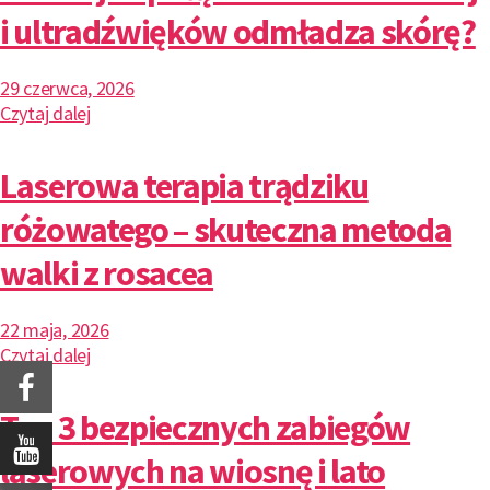
i ultradźwięków odmładza skórę?
29 czerwca, 2026
Czytaj dalej
Laserowa terapia trądziku
różowatego – skuteczna metoda
walki z rosacea
22 maja, 2026
Czytaj dalej
Top 3 bezpiecznych zabiegów
laserowych na wiosnę i lato