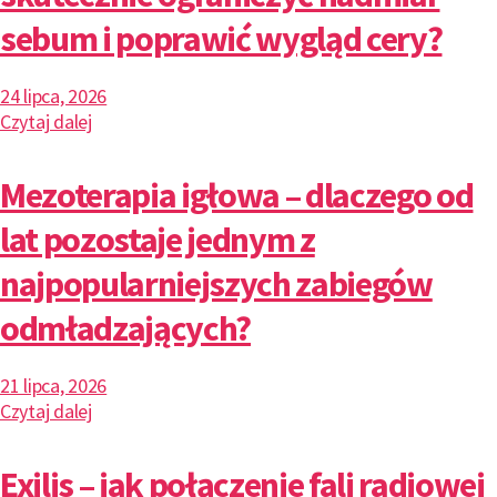
sebum i poprawić wygląd cery?
24 lipca, 2026
Czytaj dalej
Mezoterapia igłowa – dlaczego od
lat pozostaje jednym z
najpopularniejszych zabiegów
odmładzających?
21 lipca, 2026
Czytaj dalej
Exilis – jak połączenie fali radiowej