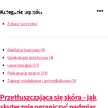
Kategorie wpisów
LASERmed
Zobacz wszystko
Depilacja laserowa (4)
Ginekologia estetyczna (4)
Laseroterapia (27)
Pielęgnacja twarzy (19)
Zabiegi modelujące i antycellulitowe (3)
Przetłuszczająca się skóra – jak
skutecznie ograniczyć nadmiar