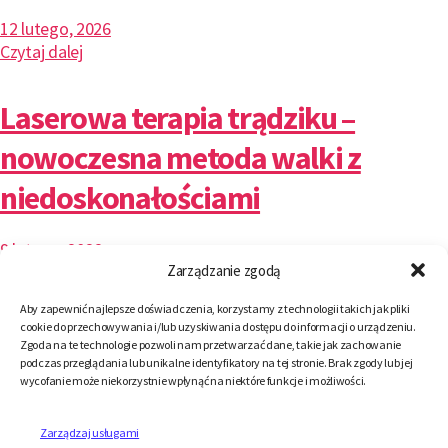
12 lutego, 2026
Czytaj dalej
Laserowa terapia trądziku –
nowoczesna metoda walki z
niedoskonałościami
9 lutego, 2026
Zarządzanie zgodą
Czytaj dalej
Aby zapewnić najlepsze doświadczenia, korzystamy z technologii takich jak pliki
Fotona 4D innowacyjny zabieg
cookie do przechowywania i/lub uzyskiwania dostępu do informacji o urządzeniu.
Zgoda na te technologie pozwoli nam przetwarzać dane, takie jak zachowanie
podczas przeglądania lub unikalne identyfikatory na tej stronie. Brak zgody lub jej
działający na wielu głębokościach
wycofanie może niekorzystnie wpłynąć na niektóre funkcje i możliwości.
skóry
Zarządzaj usługami