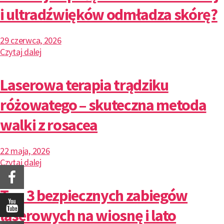
i ultradźwięków odmładza skórę?
29 czerwca, 2026
Czytaj dalej
Laserowa terapia trądziku
różowatego – skuteczna metoda
walki z rosacea
22 maja, 2026
Czytaj dalej
Top 3 bezpiecznych zabiegów
laserowych na wiosnę i lato