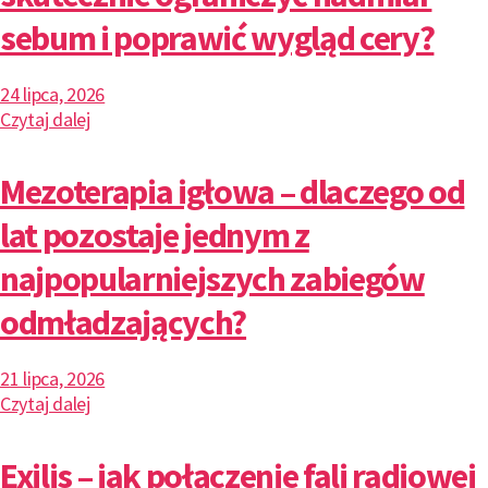
sebum i poprawić wygląd cery?
24 lipca, 2026
Czytaj dalej
Mezoterapia igłowa – dlaczego od
lat pozostaje jednym z
najpopularniejszych zabiegów
odmładzających?
21 lipca, 2026
Czytaj dalej
Exilis – jak połączenie fali radiowej