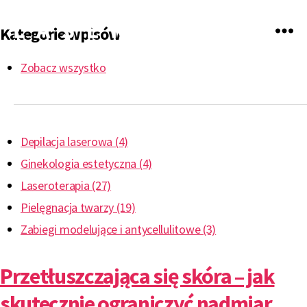
Kategorie wpisów
LASERmed
Zobacz wszystko
Depilacja laserowa (4)
Ginekologia estetyczna (4)
Laseroterapia (27)
Pielęgnacja twarzy (19)
Zabiegi modelujące i antycellulitowe (3)
Przetłuszczająca się skóra – jak
skutecznie ograniczyć nadmiar