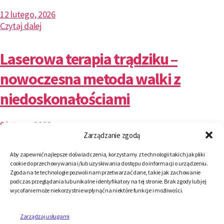
12 lutego, 2026
Czytaj dalej
Laserowa terapia trądziku –
nowoczesna metoda walki z
niedoskonałościami
9 lutego, 2026
Zarządzanie zgodą
Czytaj dalej
Aby zapewnić najlepsze doświadczenia, korzystamy z technologii takich jak pliki
Fotona 4D innowacyjny zabieg
cookie do przechowywania i/lub uzyskiwania dostępu do informacji o urządzeniu.
Zgoda na te technologie pozwoli nam przetwarzać dane, takie jak zachowanie
podczas przeglądania lub unikalne identyfikatory na tej stronie. Brak zgody lub jej
działający na wielu głębokościach
wycofanie może niekorzystnie wpłynąć na niektóre funkcje i możliwości.
skóry
Zarządzaj usługami