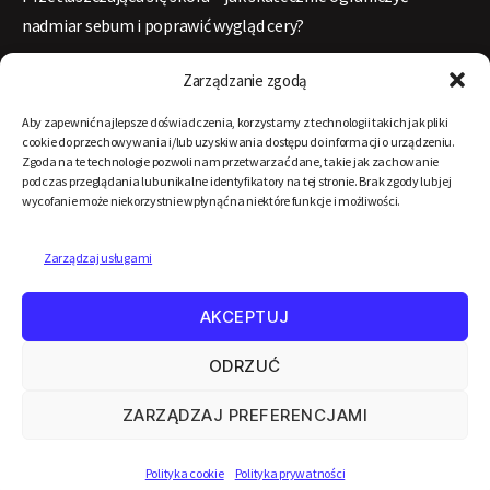
nadmiar sebum i poprawić wygląd cery?
Mezoterapia igłowa – dlaczego od lat pozostaje jednym z
Zarządzanie zgodą
najpopularniejszych zabiegów odmładzających?
Aby zapewnić najlepsze doświadczenia, korzystamy z technologii takich jak pliki
cookie do przechowywania i/lub uzyskiwania dostępu do informacji o urządzeniu.
Exilis – jak połączenie fali radiowej i ultradźwięków odmładza
Zgoda na te technologie pozwoli nam przetwarzać dane, takie jak zachowanie
podczas przeglądania lub unikalne identyfikatory na tej stronie. Brak zgody lub jej
skórę?
wycofanie może niekorzystnie wpłynąć na niektóre funkcje i możliwości.
Laserowa terapia trądziku różowatego – skuteczna metoda
Zarządzaj usługami
walki z rosacea
AKCEPTUJ
Top 3 bezpiecznych zabiegów laserowych na wiosnę i lato
ODRZUĆ
ZARZĄDZAJ PREFERENCJAMI
© 2026
LASERmed
W górę
↑
Polityka cookie
Polityka prywatności