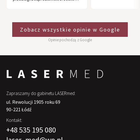
zachwycona efektami i że trafiłam
do takiej kliniki. Polecam każdemu,
kto się waha!
Zobacz wszystkie opinie w Google
Opinie pochodzą z Google
Zapraszamy do gabinetu LASERmed:
ul. Rewolucji 1905 roku 69
90-221 Łódź
Kontakt:
+48 535 195 080
laser_med@wp.pl