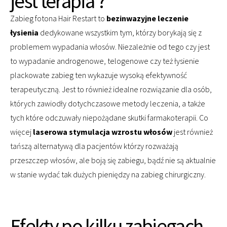
jest terapia ?
Zabieg fotona Hair Restart to
bezinwazyjne leczenie
łysienia
dedykowane wszystkim tym, którzy borykają się z
problemem wypadania włosów. Niezależnie od tego czy jest
to wypadanie androgenowe, telogenowe czy też łysienie
plackowate zabieg ten wykazuje wysoką efektywność
terapeutyczną. Jest to również idealne rozwiązanie dla osób,
których zawiodły dotychczasowe metody leczenia, a także
tych które odczuwały niepożądane skutki farmakoterapii. Co
więcej
laserowa stymulacja wzrostu włosów
jest również
tańszą alternatywą dla pacjentów którzy rozważają
przeszczep włosów, ale boją się zabiegu, bądź nie są aktualnie
w stanie wydać tak dużych pieniędzy na zabieg chirurgiczny.
Efekty po kilku zabiegach –