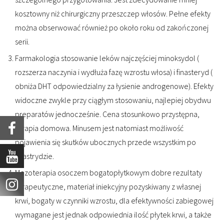
kosztowny niż chirurgiczny przeszczep włosów. Pełne efekty
można obserwować również po około roku od zakończonej
serii.
Farmakologia stosowanie leków najczęściej minoksydol (
rozszerza naczynia i wydłuża fazę wzrostu włosa) i finasteryd (
obniża DHT odpowiedzialny za łysienie androgenowe). Efekty
widoczne zwykle przy ciągłym stosowaniu, najlepiej obydwu
preparatów jednocześnie. Cena stosunkowo przystępna,
terapia domowa. Minusem jest natomiast możliwość
pojawienia się skutków ubocznych przede wszystkim po
finastrydzie.
Mezoterapia osoczem bogatopłytkowym dobre rezultaty
terapeutyczne, materiał iniekcyjny pozyskiwany z własnej
krwi, bogaty w czynniki wzrostu, dla efektywności zabiegowej
wymagane jest jednak odpowiednia ilość płytek krwi, a także