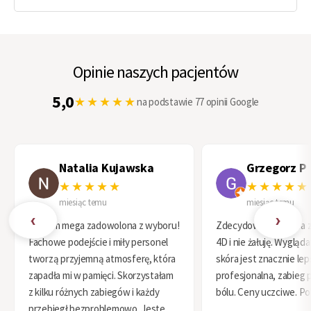
Opinie naszych pacjentów
5,0
★★★★★
na podstawie 77 opinii Google
Natalia Kujawska
Grzegorz P
★★★★★
★★★★★
miesiąc temu
miesiąc temu
‹
›
Jestem mega zadowolona z wyboru!
Zdecydowałem się na 
Fachowe podejście i miły personel
4D i nie żałuję. Wygląd
tworzą przyjemną atmosferę, która
skóra jest znacznie le
zapadła mi w pamięci. Skorzystałam
profesjonalna, zabieg 
z kilku różnych zabiegów i każdy
bólu. Ceny uczciwe. Po
przebiegł bezproblemowo. Jestem