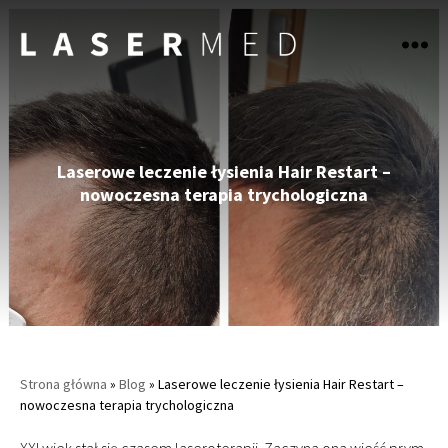
LASERmed
Laserowe leczenie łysienia Hair Restart –
nowoczesna terapia trychologiczna
Strona główna
»
Blog
»
Laserowe leczenie łysienia Hair Restart –
nowoczesna terapia trychologiczna
XXI wiek stał się czasem laseroterapii. Zaczyna ona wieść prym